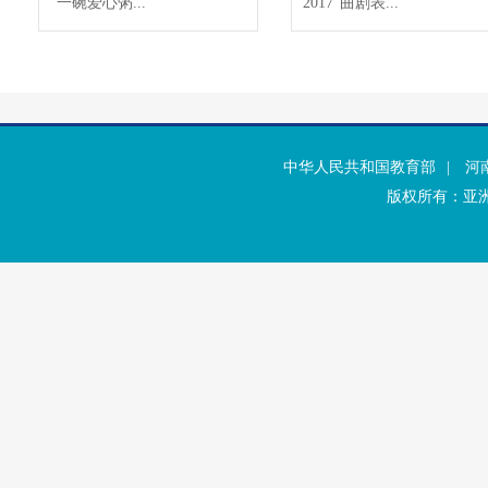
“一碗爱心粥...
2017“曲剧表...
中华人民共和国教育部
|
河
版权所有：亚洲·b