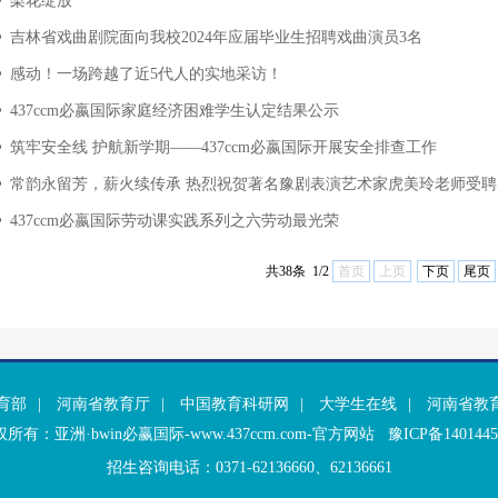
梨花绽放
吉林省戏曲剧院面向我校2024年应届毕业生招聘戏曲演员3名
感动！一场跨越了近5代人的实地采访！
437ccm必嬴国际家庭经济困难学生认定结果公示
筑牢安全线 护航新学期——437ccm必嬴国际开展安全排查工作
常韵永留芳，薪火续传承 热烈祝贺著名豫剧表演艺术家虎美玲老师受聘为43
437ccm必嬴国际劳动课实践系列之六劳动最光荣
共38条 1/2
首页
上页
下页
尾页
育部
|
河南省教育厅
|
中国教育科研网
|
大学生在线
|
河南省教
所有：亚洲·bwin必赢国际-www.437ccm.com-官方网站 豫ICP备140144
招生咨询电话：0371-62136660、62136661