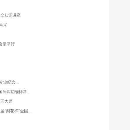
安全知识讲座
式风采
会堂举行
业纪念...
际深切缅怀常...
香玉大师
“梨花杯”全国...