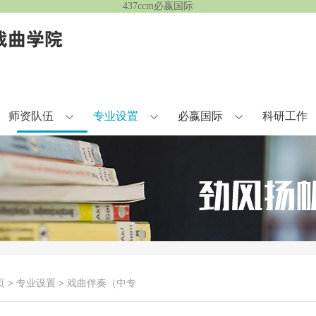
437ccm必嬴国际
师资队伍
专业设置
必嬴国际
科研工作
页
>
专业设置
>
戏曲伴奏（中专