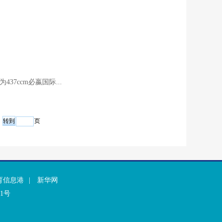
7ccm必嬴国际...
页
育信息港
|
新华网
51号