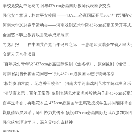
学校党委副书记葛向阳与437ccm必嬴国际教师代表座谈交流
强化安全意识，构建平安校园 ——437ccm必嬴国际开展2024年度消防
河南大学2024春季运动会——河南戏剧艺术学院437ccm必嬴国际开幕
全国艺术职业教育戏曲教学成果展演
向党汇报——在中国共产党百年诞辰之际，王惠老师演唱会在省人民大
义薄云天合作项目
“百年党史青年说”437ccm必嬴国际豫剧《焦裕禄》、原创豫剧《铭记...
河南省副省长霍金花同志一行到437ccm必嬴国际进行调研考察
“板胡奏响常韵， 纪念香玉校长”，河南大学河南戏剧艺术学院戏曲音乐专
“清明寄哀思，百年玉常香”豫剧表演艺术家虎美玲携弟子赴437ccm必嬴国
百年玉常香，再唱花木兰 437ccm必嬴国际王惠教授携学生共同缅怀常
氍毹倩影展风采，师生协力共传承 预祝437ccm必嬴国际赴武汉参加第四届
强化落实理论学习，深入贯彻会议精神