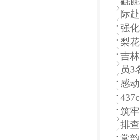
氍毹
际赴
强化
梨花
吉林
员3
感动
43
筑牢
排查
常韵