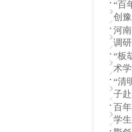
“百
创豫
河南
调研
“板
术学
“清
子赴
百年
学生