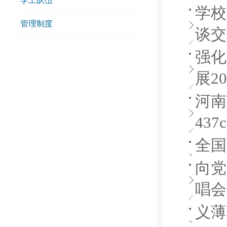
学工队伍
学校
管理制度
谈交
强化
展2
河南
43
全国
向党
唱会
义薄