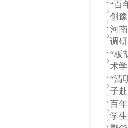
“百
创豫
河南
调研
“板
术学
“清
子赴
百年
学生