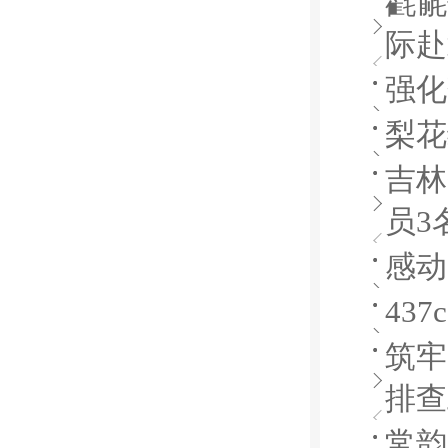
氍毹
际赴
强化
梨花
吉林
员3
感动
43
筑牢
排查
常韵