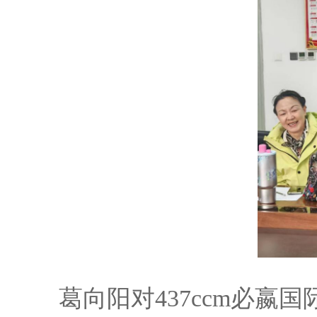
葛向阳对437ccm必