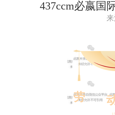
437ccm必
来
劳
I