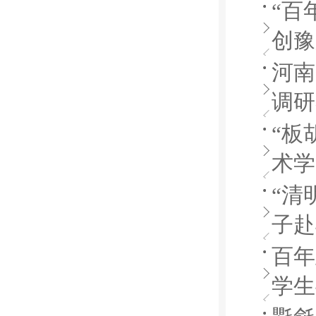
“百
创豫
河南
调研
“板
术学
“清
子赴
百年
学生