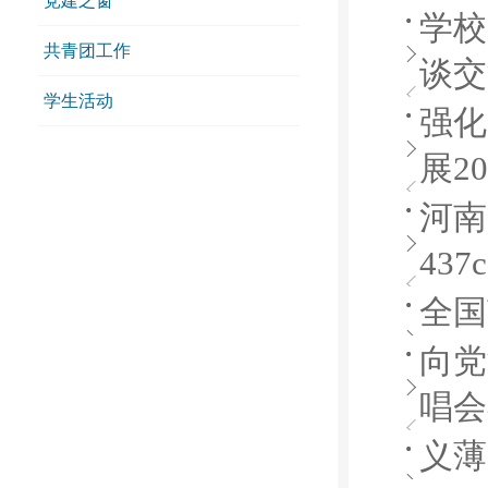
党建之窗
学校
共青团工作
谈交
学生活动
强化
展2
河南
43
全国
向党
唱会
义薄