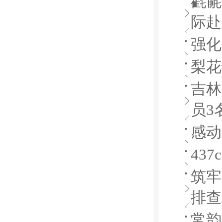
氍毹
际赴
强化
梨花
吉林
员3
感动
43
筑牢
排查
常韵